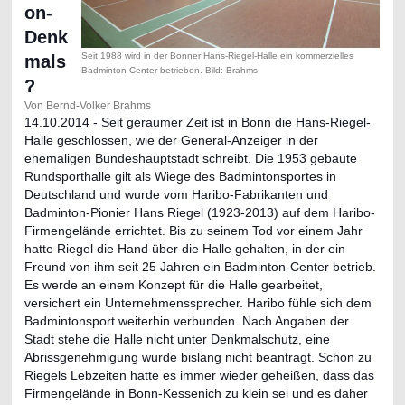
on-
Denk
Seit 1988 wird in der Bonner Hans-Riegel-Halle ein kommerzielles
mals
Badminton-Center betrieben. Bild: Brahms
?
Von Bernd-Volker Brahms
14.10.2014 - Seit geraumer Zeit ist in Bonn die Hans-Riegel-
Halle geschlossen, wie der General-Anzeiger in der
ehemaligen Bundeshauptstadt schreibt. Die 1953 gebaute
Rundsporthalle gilt als Wiege des Badmintonsportes i
n
Deutschland und wurde vom Haribo-Fabrikanten und
Badminton-Pionier Hans Riegel (1923-2013) auf dem Haribo-
Firmengelände errichtet. Bis zu seinem Tod vor einem Jahr
hatte Riegel die Hand über die Halle gehalten, in der ein
Freund von ihm seit 25 Jahren ein Badminton-Center betrieb.
Es werde an einem Konzept für die Halle gearbeitet,
versichert ein Unternehmenssprecher. Haribo fühle sich dem
Badmintonsport weiterhin verbunden. Nach Angaben der
Stadt stehe die Halle nicht unter Denkmalschutz, eine
Abrissgenehmigung wurde bislang nicht beantragt. Schon zu
Riegels Lebzeiten hatte es immer wieder geheißen, dass das
Firmengelände in Bonn-Kessenich zu klein sei und es daher