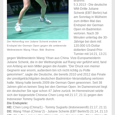
Brahms
5.3.2013 - Die deutsche
WM-Dritte Juliane
Schenk (EBT Berlin) hat
am Sonntag in Mülheim
zum dritten Mal das
Endspiel der German
Open im Badminton
verloren. Nach 39
Minuten unterlag die 30-
Jährige bei dem mit
Der Höhenflug von Juliane Schenk endete im
120.000 US-Dollar
Endspiel der German Open gegen die amtierende
dotierten Grand-Prix-
Weltmeisterin Wang Yihan. Bild: Brahms
Turnier mit 14:21, 13:21
gegen Weltmeisterin Wang Yihan aus China. Vize-Europameisterin
Juliane Schenk, die in der Weltrangliste auf Rang vier geführt wird, fand
von Anfang an kein Mittel gegen die Asiatin. "Der Druck von meiner
Gegnerin war enorm, außerdem bin ich nicht richtig zu Potte
gekommen", sagte die Deutsche, die bereits 2010 und 2012 das Finale
der prestigeträchtigsten deutschen Badminton-Veranstaltung verloren
hatte. Wang hatte bereits 2009 die German Open gewonnen. Seit 38
Jahren gibt es keinen Sieg bei den German Open. Im Dameneinzel liegt
ein deutscher Sie sgar schon 47 Jahre zurück. Im Herreneinzel setzte
sich der topgesetzte Chinese Chen Long mit 21:17, 21:11 gegen den
Indonesier Tommy Sugiarto durch.
Die Endspiele:
HE:
Chen Long (China/1) - Tommy Sugiarto (Indonesien/8) 21:17, 21:11
DE:
Wang Yihan (China/ 2) - Juliane Schenk (EBT Berlin/3) 21:14, 21:13