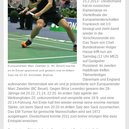
15.2.2013 - Deutschland
hat im russischen
Ramenskoje im
Viertelfinale der
Europameisterschaften
Frankreich mit 3:0
besiegt und zieht damit
wieder in die
Vorschlussrunde ein.
Das Team von Chef-
Bundestrainer Holger
Hasse trifft nun am
Samstag (12 Uhr MEZ)
auf Gastgeber
Russland. Im zweiten
Europameister Marc Zwiebler (1. BC Beuel) machte
Halbfinale treffen
es im Einzel spannend und gewann erst im dritten
Titelverteidiger
Satz mit 22:20. Archivbild: Brahms
Dänemark und England
aufeinander. Nervenstark wie eh und je präsentierte sich Europameister
Marc Zwiebler (BC Beuel). Gegen Brice Leverdez gewann der 28-
Jährige mit 20:22, 21:14, 22:20. Im ersten Satz agierte der
Weltranglisten-20. unkonzentriert und verspielte eine 18:9- und eine
20:14-Führung. Am Ende half ihm wieder einmal seine enorme mentale
Stärke, um beim Stand von 20:20 im dritten Satz den Sack zuzumachen.
Das EM-Turnier für gemischte Mannschaften wird seit 1972
ausgetragen, Deutschland konnte 2011 zum bisher einzigen Mal dass
Endspiel erreichen.