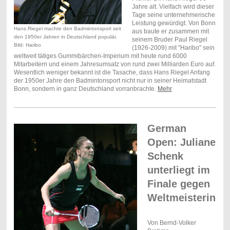
Jahre alt. Vielfach wird dieser
Tage seine unternehmerische
Leistung gewürdigt. Von Bonn
Hans Riegel machte den Badmintonsport seit
aus baute er zusammen mit
den 1950er Jahren in Deutschland populär.
seinem Bruder Paul Riegel
Bild: Haribo
(1926-2009) mit "Haribo" sein
weltweit tätiges Gummibärchen-Imperium mit heute rund 6000
Mitarbeitern und einem Jahresumsatz von rund zwei Milliarden Euro auf.
Wesentlich weniger bekannt ist die Tasache, dass Hans Riegel Anfang
der 1950er Jahre den Badmintonsport nicht nur in seiner Heimatstadt
Bonn, sondern in ganz Deutschland vorranbrachte.
Mehr
German
Open: Juliane
Schenk
unterliegt im
Finale gegen
Weltmeisterin
Von Bernd-Volker