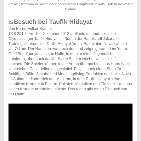
Trainingszentrum im Süden der indonesischen Hauptstadt Jakarta. Bild: Bernd-Volker
Brahms
Besuch bei Taufik Hidayat
Zu
Von Bernd-Volker Brahms
18.8.2015 - Am 10. Dezember 2012 eröffnete der indonesische
Olympiasieger Taufik Hidayat im Süden der Hauptstadt Jakarta sein
Trainingszentrum, die Taufik Hidayat Arena. Badminton-News sah sich
vor Ort um. Der Hausherr war auch dort und zeigte gerade dem Yonex-
Chef Ben Yoneyama seine Halle, in der vor allem Jugendliche
trainieren, aber auch ausländische Spieler wochenweise sich fit
machen. Die Spieler können in der Arena übernachten, das Haus ist mit
zahlreichen Gästebetten ausgestattet. Es gibt auch einen Shop für
Schläger, Bälle, Schuhe und Merchingdising-Produkten der Halle. Noch
im Aufbau befindet sich das Museum, in dem Taufik Hidayat seine
sportliche Karriere in Bildern, Pokalen, Medaillen und Einzelstücken aus
seiner Karriere ausstellen möchte. Das Video gibt einen Eindruck von
der Halle: