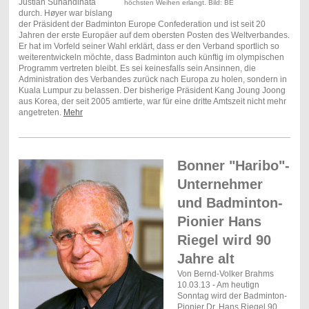
Justian Suhandinata
höchsten Weihen erlangt. Bild: BE
durch. Høyer war bislang
der Präsident der Badminton Europe Confederation und ist seit 20
Jahren der erste Europäer auf dem obersten Posten des Weltverbandes.
Er hat im Vorfeld seiner Wahl erklärt, dass er den Verband sportlich so
weiterentwickeln möchte, dass Badminton auch künftig im olympischen
Programm vertreten bleibt. Es sei keinesfalls sein Ansinnen, die
Administration des Verbandes zurück nach Europa zu holen, sondern in
Kuala Lumpur zu belassen. Der bisherige Präsident Kang Joung Joong
aus Korea, der seit 2005 amtierte, war für eine dritte Amtszeit nicht mehr
angetreten.
Mehr
Bonner "Haribo"-
Unternehmer
und Badminton-
Pionier Hans
Riegel wird 90
Jahre alt
Von Bernd-Volker Brahms
10.03.13 - Am heutign
Sonntag wird der Badminton-
Pionier Dr. Hans Riegel 90