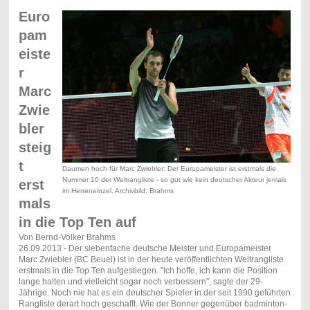
Euro
pam
eiste
r
Marc
Zwie
bler
steig
t
Daumen hoch für Marc Zwiebler: Der Europameister ist erstmals die
Nummer 10 der Weltrangliste - so gut wie kein deutscher Akteur jemals
erst
im Herreneinzel. Archivbild: Brahms
mals
in die Top Ten auf
Von Bernd-Volker Brahms
26.09.2013 - Der siebenfache deutsche Meister und Europameister
Marc Zwiebler (BC Beuel) ist in der heute veröffentlichten Weltrangliste
erstmals in die Top Ten aufgestiegen. "Ich hoffe, ich kann die Position
lange halten und vielleicht sogar noch verbessern", sagte der 29-
Jährige. Noch nie hat es ein deutscher Spieler in der seit 1990 geführten
Rangliste derart hoch geschafft. Wie der Bonner gegenüber badminton-