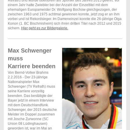
Refrath) und wurde obendrein als Sportler des Jahres 2015 geehrt. Vor
einem Jahr hatte Zwiebler bei der Anzahl der Einzeltitel mit dem
ehemaligen Europameister Dr. Wolfgang Bochow gleichgezogen, der
zwischen 1963 und 1975 achtmal gewinnen konnte, jetzt zog er an ihm
vorbei und ist Rekordsieger. Im Dameneinzel konnte die 26-jährige Olga
Konon (1. BC Bischmisheim) sich ihren dritten Titel nach 2012 und 2015
sichern.
Hier geht es zur Bildergalerie.
Max Schwenger
muss
Karriere beenden
Von Bernd-Volker Brahms
2.2.2016 - Der 23-jährige
Nationalspieler Max
Schwenger (TV Refrath) muss
seine Karriere vorzeitig
beenden. Das bestätigte der
Bayer jetzt in einem Interview
mit dem Deutschlandfunk.
Schwenger, der 2015 deutsche
Meister im Doppel zusammen
mit Josche Zurwonne (SC
Union 08 Lüdinghausen)
geworden ist, war im Mai an