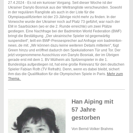
27.4.2024 - Es ist ein kurioser Vorgang. Seit dieser Woche ist der
Ukrainer Danylo Bosniuk aus der Weltrangliste verschwunden. Sowohl
in der regulären Rangliste als auch in der Liste für die
Olympiaqualifizierten ist der 23-Jährige nicht mehr zu finden. In der
Vorwoche wurde der Ukrainer noch auf Platz 73 geführt, war nach der
EM in Saarbücken (wo er die 2. Runde erreichte) um zwei Plätze
gestiegen. Eine Nachfrage bei der Badminton World Federation (BWF)
bringt die Bestätigung. „Der ukrainische Spieler ist gegenwärtig
suspendiert“, teilt ein BWF-Pressesprecher auf Anfrage von badminton-
news..de mit. „Wir können dazu keine weiteren Details mitteilen", fügt
Green hinzu und eröffnet dadurch den Spekulationen Tür und Tor. Der
jetzt vorgenommene Ausschluss von Danylo Bosniak, der im Übrigen
gerade erst mit dem 1. BV Mülheim als Spitzenspieler in die 1.
Bundesliga aufgestiegen ist, hat eine große Relevanz für den deutschen
Spieler Fabian Roth (TV Refrath). Denn, wenn es dabei bleibt, sichert
ihm das die Qualifikation für die Olympischen Spiele in Paris.
Mehr zum
Thema.
Han Aiping mit
57 Jahre
gestorben
Von Bernd-Volker Brahms