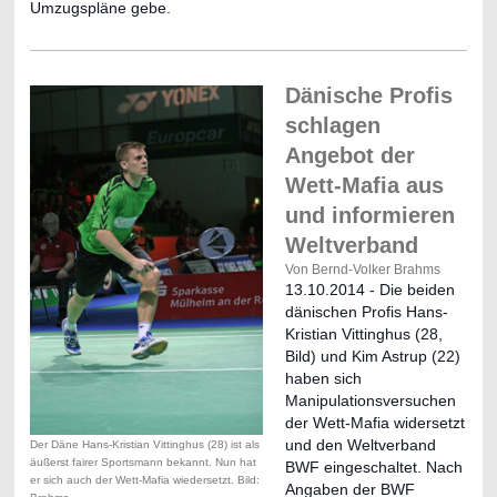
Umzugspläne gebe.
Dänische Profis
schlagen
Angebot der
Wett-Mafia aus
und informieren
Weltverband
Von Bernd-Volker Brahms
13.10.2014 - Die beiden
dänischen Profis Hans-
Kristian Vittinghus (28,
Bild) und Kim Astrup (22)
haben sich
Manipulationsversuchen
der Wett-Mafia widersetzt
und den Weltverband
Der Däne Hans-Kristian Vittinghus (28) ist als
äußerst fairer Sportsmann bekannt. Nun hat
BWF eingeschaltet. Nach
er sich auch der Wett-Mafia wiedersetzt. Bild:
Angaben der BWF