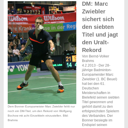
DM: Marc
Zwiebler
sichert sich
den siebten
Titel und jagt
den Uralt-
Rekord
Von Bernd-Volker
Brahms
4.2.2013 - Der 28-
jährige Badminton-
Europameister Marc
Zwiebler (1. BC Beuel)
hat bei den 61.
Deutschen
Meisterschaften in
Bielefeld seinen siebten
Titel gewonnen und
gehört damit zu den
Dem Bonner Europameister Marc Zwiebler fehlt nur
erfolgreichsten Spielern
noch ein DM-Titel, um den Rekord von Wolfgang
des Verbandes.
Der
Bochow mit acht Einzeltiteln einzustellen. Bild:
Bonner besiegte im
Brahms
Endspiel seinen