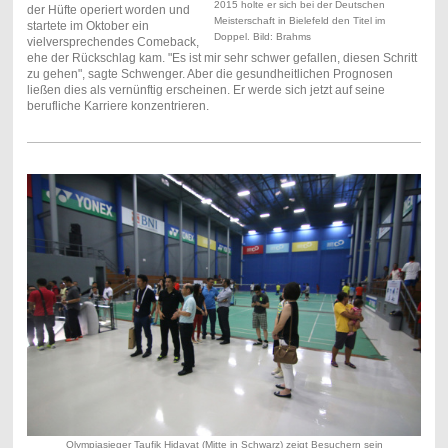
2015 holte er sich bei der Deutschen
der Hüfte operiert worden und
Meisterschaft in Bielefeld den Titel im
startete im Oktober ein
Doppel. Bild: Brahms
vielversprechendes Comeback,
ehe der Rückschlag kam. "Es ist mir sehr schwer gefallen, diesen Schritt
zu gehen", sagte Schwenger. Aber die gesundheitlichen Prognosen
ließen dies als vernünftig erscheinen. Er werde sich jetzt auf seine
berufliche Karriere konzentrieren.
Olympiasieger Taufik Hidayat (Mitte in Schwarz) zeigt Besuchern sein