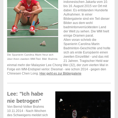
indonesischen Jakarta vom 10.
bis 16. August 2015 vor Ort mit
dabei. Es entstanden Hunderte
Aufnahmen. In einer
Bildergalerie sind ein Teil dieser
Bilder aus dem wohl
badmintonverrücktesten Land
der Welt zu sehen. Die WM hielt
einige Dramen parat.
Allen voran schrieb die
Spanierin Carolina Marin
Badminton-Geschichte und holte
sich als erste Europäerin einen
Die Spanierin Carolina Marin freut sich
zweiten Einzeltitel - und das mit
über ihren zweiten WM-Titel. Bild: Brahms
21 Jahren. Tragischer Held war
einmal mehr der Malaysier Lee Chong Wei (32), der zum vierten Mal in
Folge ein WM-Endspiel verlor. Diesmal - wie schon 2014 - gegen den
Chinesen Chen Long.
Hier geht es zur Bildergalerie
Lee: "Ich habe
nie betrogen"
Von Bernd-Volker Brahms
10.11.2014 - Nach Wochen
des Schweigens meldet sich