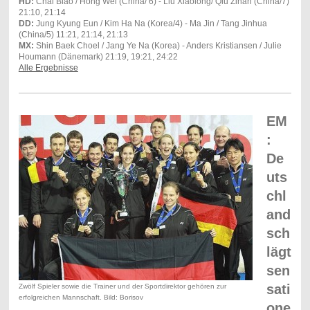
HD:
Chai Biao / Hong Wei (China/ 6) - Liu Xiaolong/ Qiu Zihan (China/7)
21:10, 21:14
DD:
Jung Kyung Eun / Kim Ha Na (Korea/4) - Ma Jin / Tang Jinhua
(China/5) 11:21, 21:14, 21:13
MX:
Shin Baek Choel / Jang Ye Na (Korea) - Anders Kristiansen / Julie
Houmann (Dänemark) 21:19, 19:21, 24:22
Alle Ergebnisse
EM
:
De
uts
chl
and
sch
lägt
sen
sati
Zwölf Spieler sowie die Trainer und der Sportdirektor gehören zur
erfolgreichen Mannschaft. Bild: Borisov
one