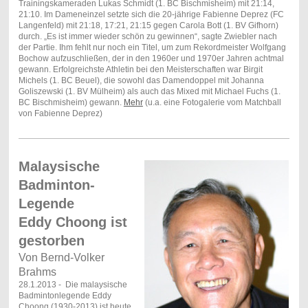
Trainingskameraden Lukas Schmidt (1. BC Bischmisheim) mit 21:14,
21:10. Im Dameneinzel setzte sich die 20-jährige Fabienne Deprez (FC
Langenfeld) mit 21:18, 17:21, 21:15 gegen Carola Bott (1. BV Gifhorn)
durch. „Es ist immer wieder schön zu gewinnen“, sagte Zwiebler nach
der Partie. Ihm fehlt nur noch ein Titel, um zum Rekordmeister Wolfgang
Bochow aufzuschließen, der in den 1960er und 1970er Jahren achtmal
gewann. Erfolgreichste Athletin bei den Meisterschaften war Birgit
Michels (1. BC Beuel), die sowohl das Damendoppel mit Johanna
Goliszewski (1. BV Mülheim) als auch das Mixed mit Michael Fuchs (1.
BC Bischmisheim) gewann.
Mehr
(u.a. eine Fotogalerie vom Matchball
von Fabienne Deprez)
Malaysische
Badminton-
Legende
Eddy Choong ist
gestorben
Von Bernd-Volker
Brahms
28.1.2013 - Die malaysische
Badmintonlegende Eddy
Choong (1930-2013) ist heute