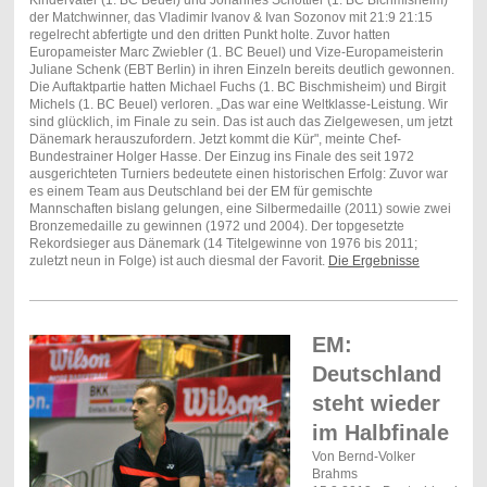
Kindervater (1. BC Beuel) und Johannes Schöttler (1. BC Bichmisheim)
der Matchwinner, das Vladimir Ivanov
& Ivan Sozonov mit 21:9 21:15
regelrecht abfertigte und den dritten Punkt holte. Zuvor hatten
Europameister Marc Zwiebler (1. BC Beuel) und Vize-Europameisterin
Juliane Schenk (EBT Berlin) in ihren Einzeln bereits deutlich gewonnen.
Die Auftaktpartie hatten Michael Fuchs (1. BC Bischmisheim) und Birgit
Michels (1. BC Beuel) verloren. „Das war eine Weltklasse-Leistung. Wir
sind glücklich, im Finale zu sein. Das ist auch das Zielgewesen, um jetzt
Dänemark herauszufordern. Jetzt kommt die Kür", meinte Chef-
Bundestrainer Holger Hasse. Der Einzug ins Finale des seit 1972
ausgerichteten Turniers bedeutete einen historischen Erfolg: Zuvor war
es einem Team aus Deutschland bei der EM für gemischte
Mannschaften bislang gelungen, eine Silbermedaille (2011) sowie zwei
Bronzemedaille zu gewinnen (1972 und 2004).
Der topgesetzte
Rekordsieger aus Dänemark (14 Titelgewinne von 1976 bis 2011;
zuletzt neun in Folge) ist auch diesmal der Favorit.
Die Ergebnisse
EM:
Deutschland
steht wieder
im Halbfinale
Von Bernd-Volker
Brahms