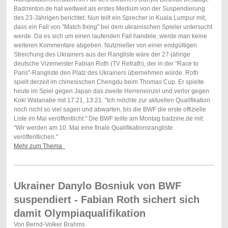
Badminton.de hat weltweit als erstes Medium von der Suspendierung
des 23-Jährigen berichtet. Nun teilt ein Sprecher in Kuala Lumpur mit,
dass ein Fall von "Match fixing" bei dem ukrainischen Spieler untersucht
werde. Da es sich um einen laufenden Fall handele, werde man keine
weiteren Kommentare abgeben.
Nutznießer von einer endgültigen
Streichung des Ukrainers aus der Rangliste wäre der 27-jährige
deutsche Vizemeister Fabian Roth (TV Refrath), der in der "Race to
Paris"-Rangliste den Platz des Ukrainers übernehmen würde. Roth
spielt derzeit im chinesischen Chengdu beim Thomas Cup. Er spielte
heute im Spiel gegen Japan das zweite Herreneinzel und verlor gegen
Koki Watanabe mit 17:21, 13:21. "Ich möchte zur aktuellen Qualifikation
noch nicht so viel sagen und abwarten, bis die BWF die erste offizielle
Liste im Mai veröffentlicht." Die BWF teilte am Montag badzine.de mit:
"Wir werden am 10. Mai eine finale Qualifikationsrangliste
veröffentlichen."
Mehr zum Thema
Ukrainer Danylo Bosniuk von BWF
suspendiert - Fabian Roth sichert sich
damit Olympiaqualifikation
Von Bernd-Volker Brahms