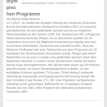
olym
olympisches Badminton sehen. Archivbild: Brahms
pisc
hen Programm
Von Bernd-Volker Brahms
12.2.2013 - Im Vorfeld der heutigen Sitzung des Vorstands (Executive
Board) des Internationalen Olympischen Komitees (IOC) in Lausanne
galt Badminton als eine gefährdete Sportart und als ein möglicher
Streichkandidat ab den Spielen 2020. Der Vorstand des IOC schlägt nun
etwas überraschend das Ringen als zu steichende Sportart vor. Im
September muss noch die Mitgliederversammlung entgültig über den
Ausschluss entscheiden. Gemeinhin war erwartet worden, dass der
Moderne Fünfkampf oder aber Taekwondo aus dem Programm der 26
Sportarten der Sommerspiele herausfallen würde. Ringen galt neben
Badminton nur als eine in zweite Linie gefährdete Sportart. Nach dem
Badminton-Skandal in London ist die Sportart noch einmal mit einem
blauen Auge davongekommen. Alle Sportenarten waren auf 39 Kriterien
geprüft worden, um deren Olympiatauglichkeit zu testen. Zu den
wichtigtsen Kriterien gehörten TV-Quoten, Ticket-Verkauf, weltweite
Verbreitung, Popularität und Engagement im Anti-Doping-Kampf. Mit
dem Schotten Craig Reedie (71), IOC-Vize-Präsident, hat Badminton
allerdings einen gewichtigen Befürworter im 15-köpfigen Vorstand.
Reedie war von 1981-1984 Präsident der International Badminton
Federation (IBF).