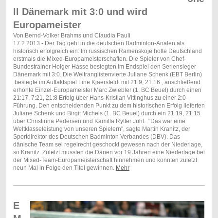
ll Dänemark mit 3:0 und wird
Europameister
Von Bernd-Volker Brahms und Claudia Pauli
17.2.2013 - Der Tag geht in die deutschen Badminton-Analen als
historisch erfolgreich ein: Im russischen Ramenskoje holte Deutschland
erstmals die Mixed-Europameisterschaften. Die Spieler von Chef-
Bundestrainer Holger Hasse besiegten im Endspiel den Seriensieger
Dänemark mit 3:0. Die Weltranglistenvierte Juliane Schenk (EBT Berlin)
besiegte im Auftaktspiel Line Kjaersfeldt mit 21:9, 21:16 , anschließend
erhöhte Einzel-Europameister Marc Zwiebler (1. BC Beuel) durch einen
21:17, 7:21, 21:8 Erfolg über Hans-Kristian Vittinghus zu einer 2:0-
Führung. Den entscheidenden Punkt zu dem historischen Erfolg lieferten
Juliane Schenk und Birgit Michels (1. BC Beuel) durch ein 21:19, 21:15
über Christinna Pedersen und Kamilla Rytter Juhl.
"Das war eine
Weltklasseleistung von unseren Spielern", sagte Martin Kranitz, der
Sportdirektor des Deutschen Badminton Verbandes (DBV). Das
dänische Team sei regelrecht geschockt gewesen nach der Niederlage,
so Kranitz. Zuletzt mussten die Dänen vor 19 Jahren eine Niederlage bei
der Mixed-Team-Europameisterschaft hinnehmen und konnten zuletzt
neun Mal in Folge den Titel gewinnen.
Mehr
E