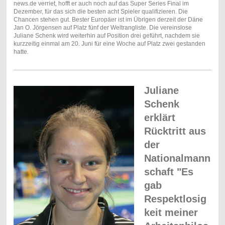
news.de verriet, hofft er auch noch auf das Super Series Final im
Dezember, für das sich die besten acht Spieler qualifizieren. Die
Chancen stehen gut. Bester Europäer ist im Übrigen derzeit der Däne
Jan O. Jörgensen auf Platz fünf der Weltrangliste. Die vereinslose
Juliane Schenk wird weiterhin auf Position drei geführt, nachdem sie
kurzzeitig einmal am 20. Juni für eine Woche auf Platz zwei gestanden
hatte.
Juliane
Schenk
erklärt
Rücktritt aus
der
Nationalmann
schaft "Es
gab
Respektlosig
keit meiner