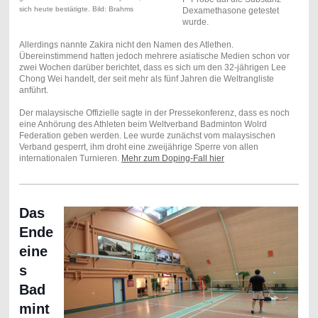
sich heute bestätigte. Bild: Brahms
Dexamethasone getestet
wurde.
Allerdings nannte Zakira nicht den Namen des Atlethen.
Übereinstimmend hatten jedoch mehrere asiatische Medien schon vor
zwei Wochen darüber berichtet, dass es sich um den 32-jährigen Lee
Chong Wei handelt, der seit mehr als fünf Jahren die Weltrangliste
anführt.
Der malaysische Offizielle sagte in der Pressekonferenz, dass es noch
eine Anhörung des Athleten beim Weltverband Badminton Wolrd
Federation geben werden. Lee wurde zunächst vom malaysischen
Verband gesperrt, ihm droht eine zweijährige Sperre von allen
internationalen Turnieren.
Mehr zum Doping-Fall hier
Das
Ende
eine
s
Bad
mint