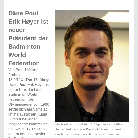
Däne Poul-
Erik Høyer ist
neuer
Präsident der
Badminton
World
Federation
Von Bernd-Volker
Brahms
18.05.13 - Der 47-jährige
Däne Poul-Erik Høyer ist
neuer Präsident der
Badminton World
Federation. Der
Olympiasieger von 1996
setzte sich am Samstag
im malaysischen Kuala
Lumpur bei einer
Mitgliederversammlung
Nach seinen sportlichen Erfolgen in den 1990er
mit 145 zu 120 Stimmen
Jahren hat der Däne Poul-Erik Høyer nun auch in
gegen den Indonesier
der Administration des Badmintonsportes die