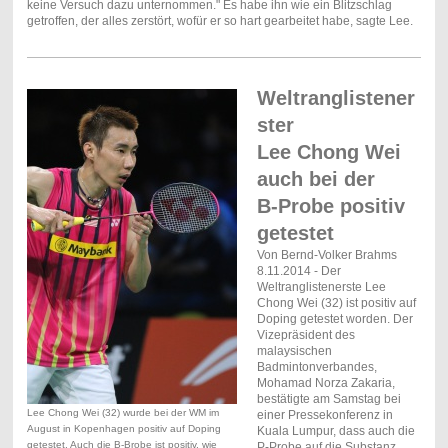
keine Versuch dazu unternommen." Es habe ihn wie ein Blitzschlag
getroffen, der alles zerstört, wofür er so hart gearbeitet habe, sagte Lee.
Weltranglistener
ster
Lee Chong Wei
auch bei der
B-Probe positiv
getestet
Von Bernd-Volker Brahms
8.11.2014 - Der
Weltranglistenerste Lee
Chong Wei (32) ist positiv auf
Doping getestet worden. Der
Vizepräsident des
malaysischen
Badmintonverbandes,
Mohamad Norza Zakaria,
bestätigte am Samstag bei
Lee Chong Wei (32) wurde bei der WM im
einer Pressekonferenz in
August in Kopenhagen positiv auf Doping
Kuala Lump
ur, dass auch die
getestet. Auch die B-Brobe ist positiv, wie
P-Probe auf die Substanz