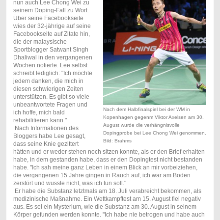
nun auch Lee Chong Wei zu
seinem Doping-Fall zu Wort.
Über seine Facebookseite
wies der 32-jährige auf seine
Facebookseite auf Zitate hin,
die der malaysische
Sportblogger
Satwant Singh
Dhaliwal in den vergangenen
Wochen notierte. Lee selbst
schreibt lediglich: "Ich möchte
jedem danken, die mich in
diesen schwierigen Zeiten
unterstützen. Es gibt so viele
unbeantwortete Fragen und
Nach dem Halbfinalspiel bei der WM in
ich hoffe, mich bald
Kopenhagen gegenm Viktor Axelsen am 30.
rehabilitieren kann."
August wurde die verhängnisvolle
Nach Informationen des
Dopingprobe bei Lee Chong Wei genommen.
Bloggers habe Lee gesagt,
Bild: Brahms
dass seine Knie gezittert
hätten und er weder stehen noch sitzen konnte, als er den Brief erhalten
habe, in dem gestanden habe, dass er den Dopingtest nicht bestanden
habe. "Ich sah meine ganz Leben in einem Blick an mir vorbeiziehen,
die vergangenen 15 Jahre gingen in Rauch auf, ich war am Boden
zerstört und wusste nicht, was ich tun soll."
Er habe die Substanz letztmals am 18. Juli verabreicht bekommen, als
medizinische Maßnahme. Ein Wettkampftest am 15. August fiel negativ
aus. Es sei ein Mysterium, wie die Substanz am 30. August in seinem
Körper gefunden werden konnte. "Ich habe nie betrogen und habe auch