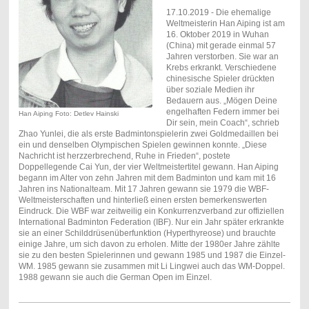
17.10.2019 - Die ehemalige
Weltmeisterin Han Aiping ist am
16. Oktober 2019 in Wuhan
(China) mit gerade einmal 57
Jahren verstorben. Sie war an
Krebs erkrankt. Verschiedene
chinesische Spieler drückten
über soziale Medien ihr
Bedauern aus. „Mögen Deine
engelhaften Federn immer bei
Han Aiping Foto: Detlev Hainski
Dir sein, mein Coach“, schrieb
Zhao Yunlei, die als erste Badmintonspielerin zwei Goldmedaillen bei
ein und denselben Olympischen Spielen gewinnen konnte. „Diese
Nachricht ist herzzerbrechend, Ruhe in Frieden“, postete
Doppellegende Cai Yun, der vier Weltmeistertitel gewann. Han Aiping
begann im Alter von zehn Jahren mit dem Badminton und kam mit 16
Jahren ins Nationalteam. Mit 17 Jahren gewann sie 1979 die WBF-
Weltmeisterschaften und hinterließ einen ersten bemerkenswerten
Eindruck. Die WBF war zeitweilig ein Konkurrenzverband zur offiziellen
International Badminton Federation (IBF). Nur ein Jahr später erkrankte
sie an einer Schilddrüsenüberfunktion (Hyperthyreose) und brauchte
einige Jahre, um sich davon zu erholen. Mitte der 1980er Jahre zählte
sie zu den besten Spielerinnen und gewann 1985 und 1987 die Einzel-
WM. 1985 gewann sie zusammen mit Li Lingwei auch das WM-Doppel.
1988 gewann sie auch die German Open im Einzel.