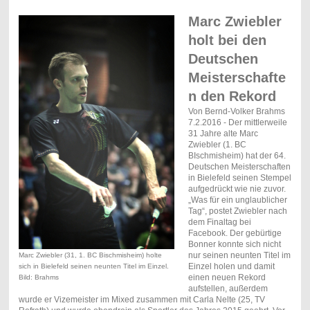
Marc Zwiebler
holt bei den
Deutschen
Meisterschafte
n den Rekord
Von Bernd-Volker Brahms
7.2.2016 - Der mittlerweile
31 Jahre alte Marc
Zwiebler (1. BC
BIschmisheim) hat der 64.
Deutschen Meisterschaften
in Bielefeld seinen Stempel
aufgedrückt wie nie zuvor.
„Was für ein unglaublicher
Tag“, postet Zwiebler nach
dem Finaltag bei
Facebook. Der gebürtige
Bonner konnte sich nicht
nur seinen neunten Titel im
Marc Zwiebler (31, 1. BC Bischmisheim) holte
Einzel holen und damit
sich in Bielefeld seinen neunten Titel im Einzel.
einen neuen Rekord
Bild: Brahms
aufstellen, außerdem
wurde er Vizemeister im Mixed zusammen mit Carla Nelte (25, TV