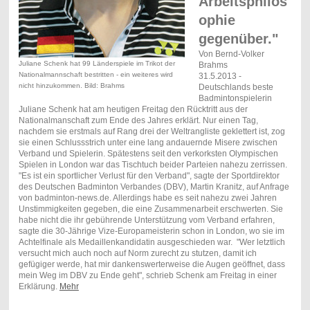
Arbeitsphilos
ophie
gegenüber."
Von Bernd-Volker
Juliane Schenk hat 99 Länderspiele im Trikot der
Brahms
Nationalmannschaft bestritten - ein weiteres wird
31.5.2013 -
nicht hinzukommen. Bild: Brahms
Deutschlands beste
Badmintonspielerin
Juliane Schenk hat am heutigen Freitag den Rücktritt aus der
Nationalmanschaft zum Ende des Jahres erklärt. Nur einen Tag,
nachdem sie erstmals auf Rang drei der Weltrangliste geklettert ist, zog
sie einen Schlussstrich unter eine lang andauernde Misere zwischen
Verband und Spielerin. Spätestens seit den verkorksten Olympischen
Spielen in London war das Tischtuch beider Parteien nahezu zerrissen.
"Es ist ein sportlicher Verlust für den Verband", sagte der Sportdirektor
des Deutschen Badminton Verbandes (DBV), Martin Kranitz, auf Anfrage
von badminton-news.de. Allerdings habe es seit nahezu zwei Jahren
Unstimmigkeiten gegeben, die eine Zusammenarbeit erschwerten.
Sie
habe nicht die ihr gebührende Unterstützung vom Verband erfahren,
sagte die 30-Jährige Vize-Europameisterin schon in London, wo sie im
Achtelfinale als Medaillenkandidatin ausgeschieden war.
"Wer
letztlich
versucht
mich
auch noch
auf Norm zurecht
zu
stutzen, damit ich
gefügiger werde, hat mir
dankenswerterweise
die Augen geöffnet, dass
mein Weg im
DBV
zu Ende
geht", schrieb Schenk am Freitag in einer
Erklärung
.
Mehr