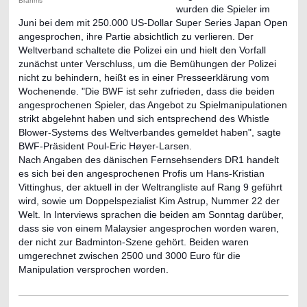
Brahms
wurden
die Spieler im
Juni bei dem mit 250.000 US-Dollar Super Series Japan Open
angesprochen, ihre Partie absichtlich zu verlieren. Der
Weltverband schaltete die Polizei ein und hielt den Vorfall
zunächst unter Verschluss, um die Bemühungen der Polizei
nicht zu behindern, heißt es in einer Presseerklärung vom
Wochenende. "Die BWF ist sehr zufrieden, dass die beiden
angesprochenen Spieler, das Angebot zu Spielmanipulationen
strikt abgelehnt haben und sich entsprechend des Whistle
Blower-Systems des Weltverbandes gemeldet haben", sagte
BWF-Präsident Poul-Eric Høyer-Larsen.
Nach Angaben des dänischen Fernsehsenders DR1 handelt
es sich bei den angesprochenen Profis um Hans-Kristian
Vittinghus, der aktuell in der Weltrangliste auf Rang 9 geführt
wird, sowie um Doppelspezialist Kim Astrup, Nummer 22 der
Welt. In Interviews sprachen die beiden am Sonntag darüber,
dass sie von einem Malaysier angesprochen worden waren,
der nicht zur Badminton-Szene gehört. Beiden waren
umgerechnet zwischen 2500 und 3000 Euro für die
Manipulation versprochen worden.